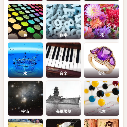
色
数字
花
水
音楽
宝石
宇宙
海軍艦艇
元素