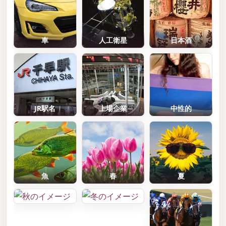
車
人工衛星
日本酒
JR駅名
上場企業
中性的
魚
春
夏