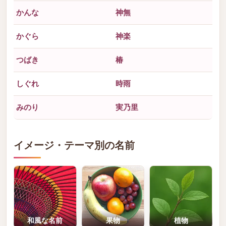
かんな
神無
かぐら
神楽
つばき
椿
しぐれ
時雨
みのり
実乃里
イメージ・テーマ別の名前
和風な名前
果物
植物