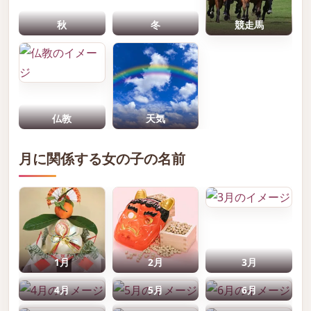
秋
冬
競走馬
仏教
天気
月に関係する女の子の名前
1月
2月
3月
4月
5月
6月