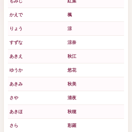
もみじ
紅葉
かえで
楓
りょう
涼
すずな
涼奈
あきえ
秋江
ゆうか
悠花
あきみ
秋美
さや
清夜
あきほ
秋穂
さら
彩羅