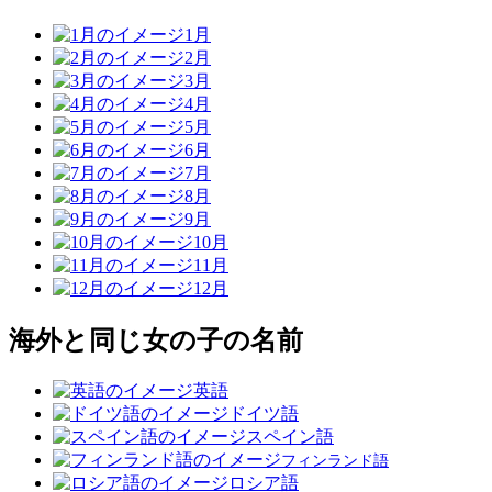
1月
2月
3月
4月
5月
6月
7月
8月
9月
10月
11月
12月
海外と同じ女の子の名前
英語
ドイツ語
スペイン語
フィンランド語
ロシア語