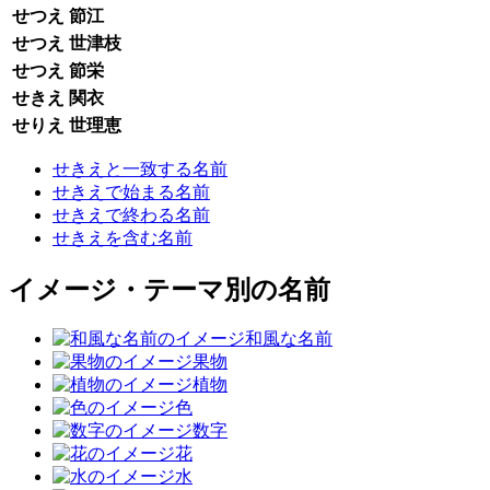
せつえ
節江
せつえ
世津枝
せつえ
節栄
せきえ
関衣
せりえ
世理恵
せきえと一致する名前
せきえで始まる名前
せきえで終わる名前
せきえを含む名前
イメージ・テーマ別の名前
和風な名前
果物
植物
色
数字
花
水