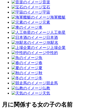
音楽
宝石
宇宙
海軍艦艇
元素
車
人工衛星
日本酒
JR駅名
上場企業
中性的
魚
春
夏
秋
冬
競走馬
仏教
天気
月に関係する女の子の名前