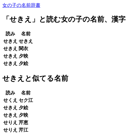
女の子の名前辞書
「
せきえ
」と読む女の子の名前、漢字
読み
名前
せきえ
せきえ
せきえ
関衣
せきえ
夕映
せきえ
夕絵
せきえと似てる名前
読み
名前
せくえ
セク江
せきえ
夕絵
せきえ
夕映
せりえ
芹恵
せりえ
芹江