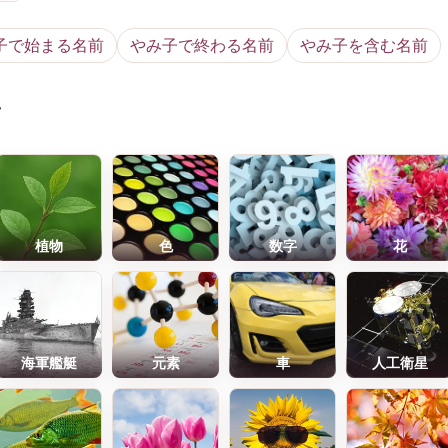
子で始まる名前
やみ子で終わる名前
やみ子を含む名前
前
植物
色
数字
花
海軍艦艇
元素
車
人工衛星