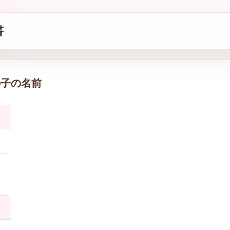
書
の子の名前