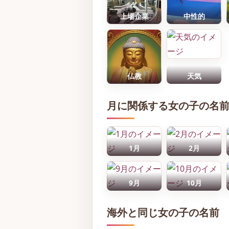
上場企業
中性的
仏教
天気
月に関係する女の子の名
1月
2月
9月
10月
海外と同じ女の子の名前