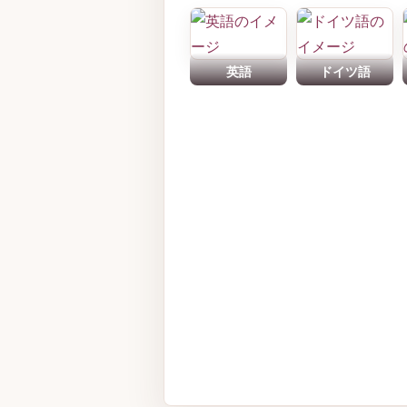
英語
ドイツ語