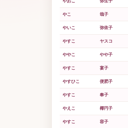
やおこ
弥生子
やこ
哉子
やいこ
弥依子
やすこ
ヤスコ
ややこ
やや子
やすこ
宴子
やすひこ
便肥子
やすこ
奉子
やえこ
椰円子
やすこ
容子