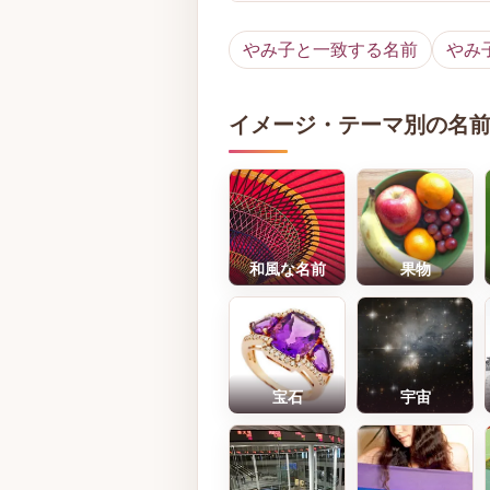
やみ子と一致する名前
やみ
イメージ・テーマ別の名
和風な名前
果物
宝石
宇宙