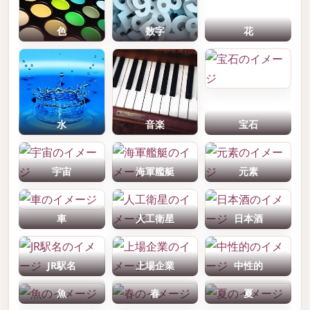
色
数字
花
水
音楽
宝石
宇宙
海軍艦艇
元素
車
人工衛星
日本酒
JR駅名
上場企業
中性的
魚
春
夏