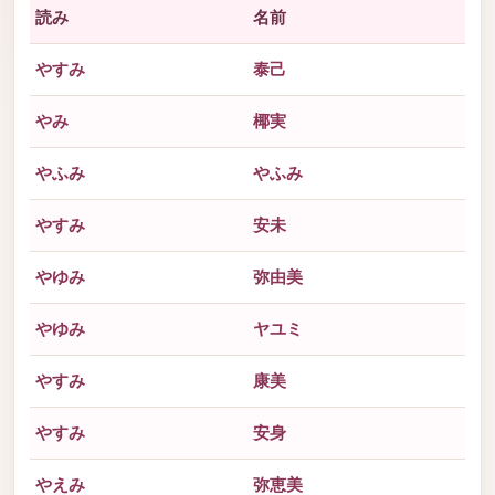
読み
名前
やすみ
泰己
やみ
椰実
やふみ
やふみ
やすみ
安未
やゆみ
弥由美
やゆみ
ヤユミ
やすみ
康美
やすみ
安身
やえみ
弥恵美