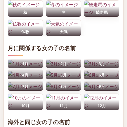
秋
冬
競走馬
仏教
天気
月に関係する女の子の名前
1月
2月
3月
4月
5月
6月
7月
8月
9月
10月
11月
12月
海外と同じ女の子の名前