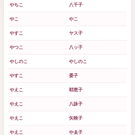
やちこ
八千子
やこ
やこ
やすこ
ヤス子
やつこ
八ッ子
やしのこ
やしのこ
やすこ
晏子
やえこ
耶恵子
やえこ
八詠子
やえこ
矢映子
やえこ
やゑ子