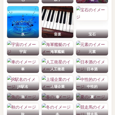
水
音楽
宝石
宇宙
海軍艦艇
元素
車
人工衛星
日本酒
JR駅名
上場企業
中性的
魚
春
夏
秋
冬
競走馬