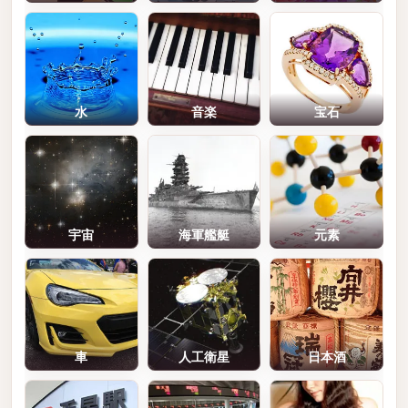
水
音楽
宝石
宇宙
海軍艦艇
元素
車
人工衛星
日本酒