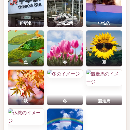
JR駅名
上場企業
中性的
魚
春
夏
秋
冬
競走馬