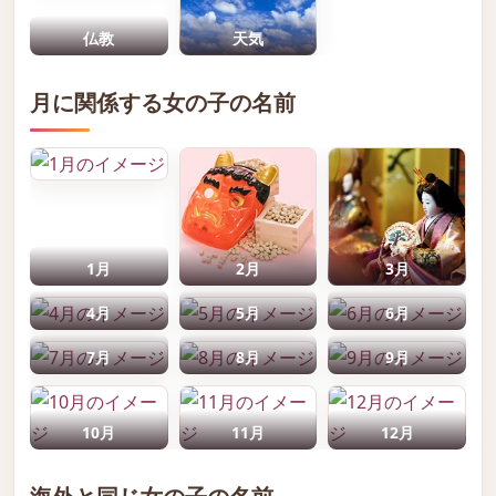
仏教
天気
月に関係する女の子の名前
1月
2月
3月
4月
5月
6月
7月
8月
9月
10月
11月
12月