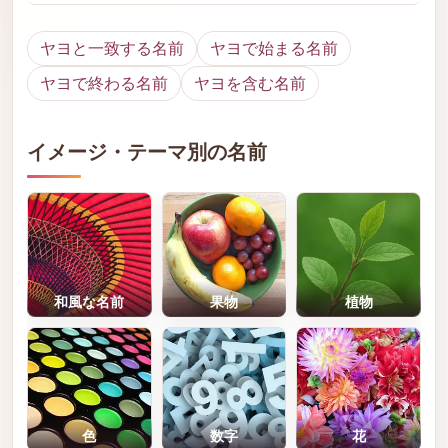
ヤヨと一致する名前
ヤヨで始まる名前
ヤヨで終わる名前
ヤヨを含む名前
イメージ・テーマ別の名前
和風な名前
果物
植物
色
数字
花