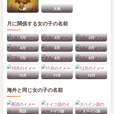
仏教
天気
月に関係する女の子の名前
1月
2月
3月
4月
5月
6月
7月
8月
9月
10月
11月
12月
海外と同じ女の子の名前
英語
ドイツ語
スペイン語