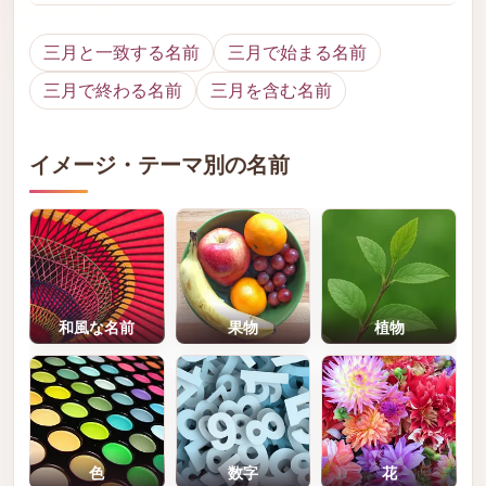
三月と一致する名前
三月で始まる名前
三月で終わる名前
三月を含む名前
イメージ・テーマ別の名前
和風な名前
果物
植物
色
数字
花