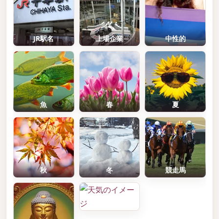
JR駅名
上場企業
中性的
魚
春
夏
秋
冬
競走馬