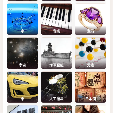
水
音楽
宝石
宇宙
海軍艦艇
元素
車
人工衛星
日本酒