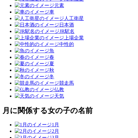
元素
車
人工衛星
日本酒
JR駅名
上場企業
中性的
魚
春
夏
秋
冬
競走馬
仏教
天気
月に関係する女の子の名前
1月
2月
3月