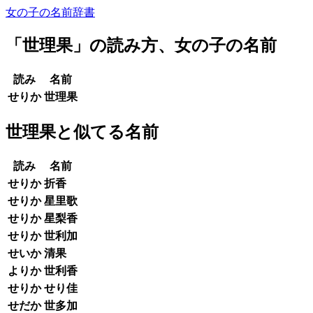
女の子の名前辞書
「
世理果
」の読み方、女の子の名前
読み
名前
せりか
世理果
世理果と似てる名前
読み
名前
せりか
折香
せりか
星里歌
せりか
星梨香
せりか
世利加
せいか
清果
よりか
世利香
せりか
せり佳
せだか
世多加