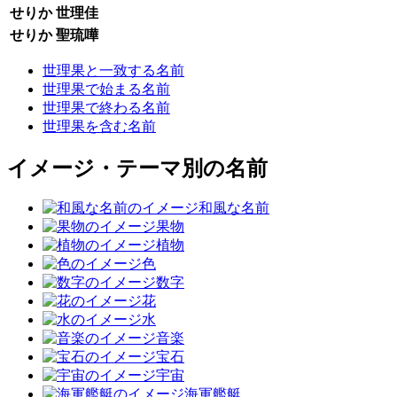
せりか
世理佳
せりか
聖琉嘩
世理果と一致する名前
世理果で始まる名前
世理果で終わる名前
世理果を含む名前
イメージ・テーマ別の名前
和風な名前
果物
植物
色
数字
花
水
音楽
宝石
宇宙
海軍艦艇