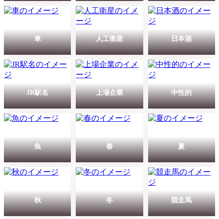
車
人工衛星
日本酒
JR駅名
上場企業
中性的
魚
春
夏
秋
冬
競走馬