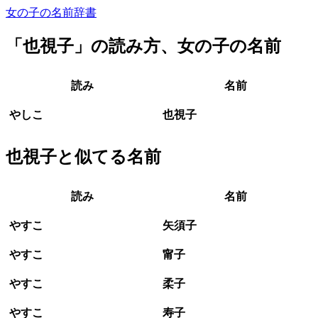
女の子の名前辞書
「
也視子
」の読み方、女の子の名前
読み
名前
やしこ
也視子
也視子と似てる名前
読み
名前
やすこ
矢須子
やすこ
甯子
やすこ
柔子
やすこ
寿子