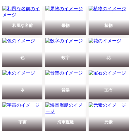
和風な名前
果物
植物
色
数字
花
水
音楽
宝石
宇宙
海軍艦艇
元素