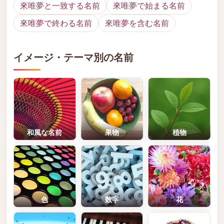
來唯夢と一致する名前
來唯夢で始まる名前
來唯夢で終わる名前
來唯夢を含む名前
イメージ・テーマ別の名前
和風な名前
果物
植物
色
数字
花