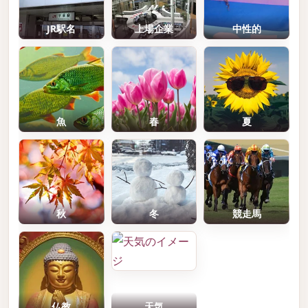
JR駅名
上場企業
中性的
魚
春
夏
秋
冬
競走馬
仏教
天気