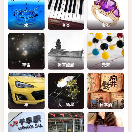
水
音楽
宝石
宇宙
海軍艦艇
元素
車
人工衛星
日本酒