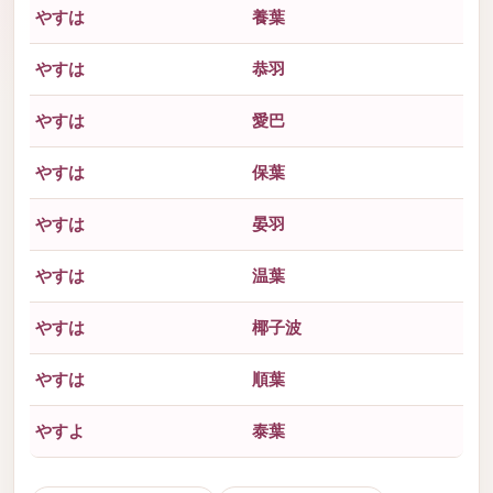
やすは
養葉
やすは
恭羽
やすは
愛巴
やすは
保葉
やすは
晏羽
やすは
温葉
やすは
椰子波
やすは
順葉
やすよ
泰葉