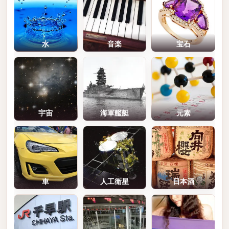
水
音楽
宝石
宇宙
海軍艦艇
元素
車
人工衛星
日本酒