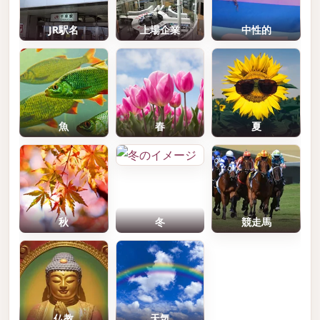
JR駅名
上場企業
中性的
魚
春
夏
秋
冬
競走馬
仏教
天気