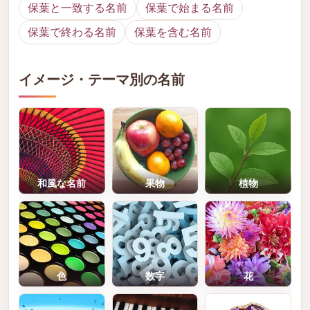
保葉と一致する名前
保葉で始まる名前
保葉で終わる名前
保葉を含む名前
イメージ・テーマ別の名前
和風な名前
果物
植物
色
数字
花