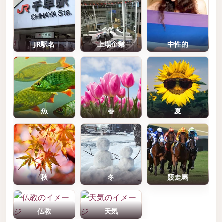
JR駅名
上場企業
中性的
魚
春
夏
秋
冬
競走馬
仏教
天気