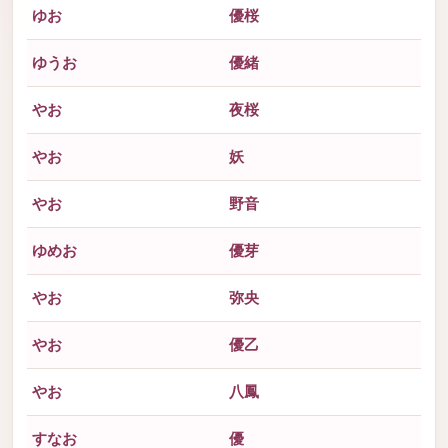
ゆお
優桜
ゆうお
優緒
やお
夜桜
やお
妖
やお
野音
ゆめお
優芽
やお
弥央
やお
優乙
やお
八鳳
すなお
優