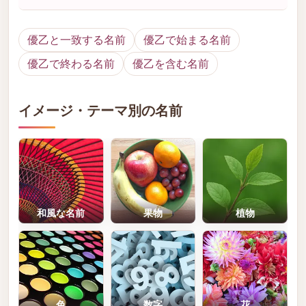
優乙と一致する名前
優乙で始まる名前
優乙で終わる名前
優乙を含む名前
イメージ・テーマ別の名前
和風な名前
果物
植物
色
数字
花