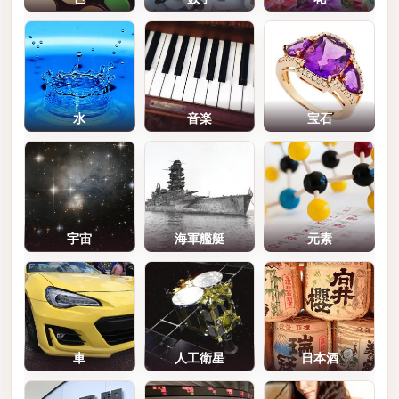
水
音楽
宝石
宇宙
海軍艦艇
元素
車
人工衛星
日本酒