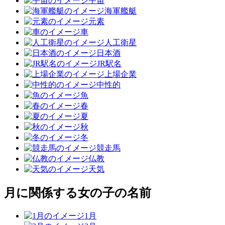
宇宙
海軍艦艇
元素
車
人工衛星
日本酒
JR駅名
上場企業
中性的
魚
春
夏
秋
冬
競走馬
仏教
天気
月に関係する女の子の名前
1月