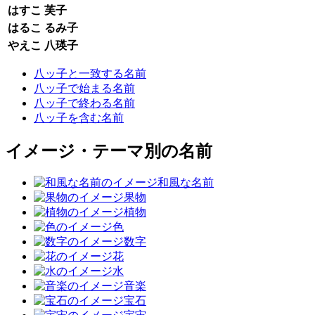
はすこ
芙子
はるこ
るみ子
やえこ
八瑛子
八ッ子と一致する名前
八ッ子で始まる名前
八ッ子で終わる名前
八ッ子を含む名前
イメージ・テーマ別の名前
和風な名前
果物
植物
色
数字
花
水
音楽
宝石