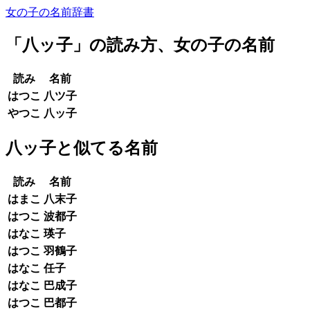
女の子の名前辞書
「
八ッ子
」の読み方、女の子の名前
読み
名前
はつこ
八ツ子
やつこ
八ッ子
八ッ子と似てる名前
読み
名前
はまこ
八末子
はつこ
波都子
はなこ
瑛子
はつこ
羽鶴子
はなこ
任子
はなこ
巴成子
はつこ
巴都子