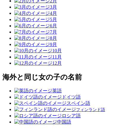
2月
3月
4月
5月
6月
7月
8月
9月
10月
11月
12月
海外と同じ女の子の名前
英語
ドイツ語
スペイン語
フィンランド語
ロシア語
中国語