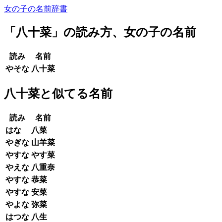
女の子の名前辞書
「
八十菜
」の読み方、女の子の名前
読み
名前
やそな
八十菜
八十菜と似てる名前
読み
名前
はな
八菜
やぎな
山羊菜
やすな
やす菜
やえな
八重奈
やすな
恭菜
やすな
安菜
やよな
弥菜
はつな
八生