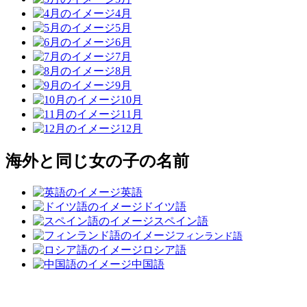
4月
5月
6月
7月
8月
9月
10月
11月
12月
海外と同じ女の子の名前
英語
ドイツ語
スペイン語
フィンランド語
ロシア語
中国語