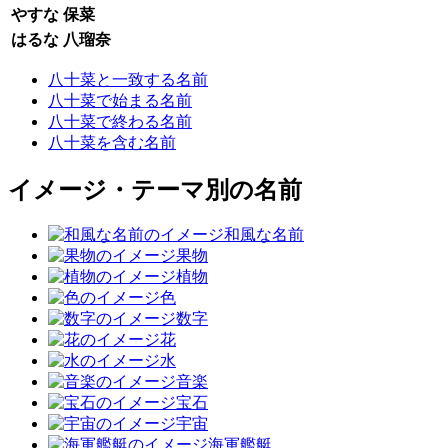
やすな
保菜
はるな
八瑠奈
八十菜と一致する名前
八十菜で始まる名前
八十菜で終わる名前
八十菜を含む名前
イメージ・テーマ別の名前
和風な名前
果物
植物
色
数字
花
水
音楽
宝石
宇宙
海軍艦艇