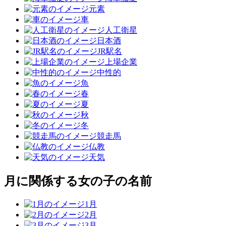
元素
車
人工衛星
日本酒
JR駅名
上場企業
中性的
魚
春
夏
秋
冬
競走馬
仏教
天気
月に関係する女の子の名前
1月
2月
3月