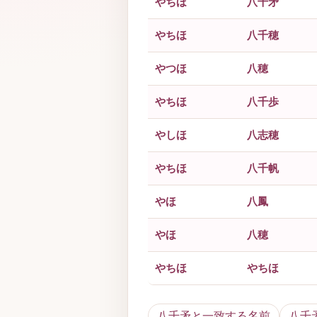
やちほ
八千矛
やちほ
八千穂
やつほ
八穂
やちほ
八千歩
やしほ
八志穂
やちほ
八千帆
やほ
八鳳
やほ
八穂
やちほ
やちほ
八千矛と一致する名前
八千