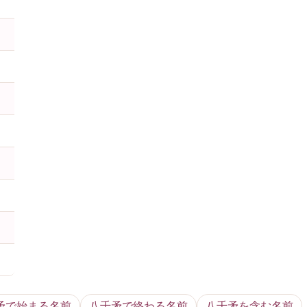
矛で始まる名前
八千矛で終わる名前
八千矛を含む名前