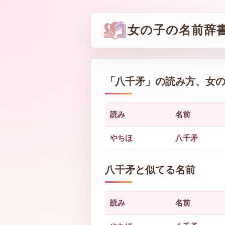
女の子の名前辞
「
八千矛
」の読み方、女
読み
名前
やちほ
八千矛
八千矛と似てる名前
読み
名前