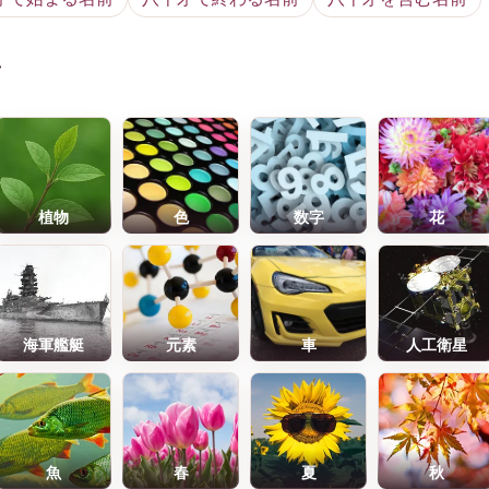
前
植物
色
数字
花
海軍艦艇
元素
車
人工衛星
魚
春
夏
秋