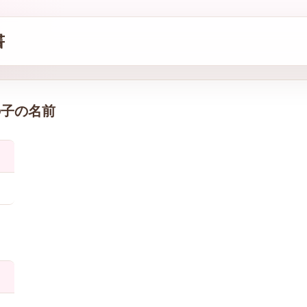
書
の子の名前