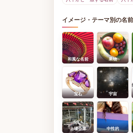
イメージ・テーマ別の名
和風な名前
果物
宝石
宇宙
上場企業
中性的