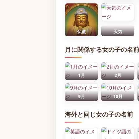
仏教
天気
月に関係する女の子の名
1月
2月
9月
10月
海外と同じ女の子の名前