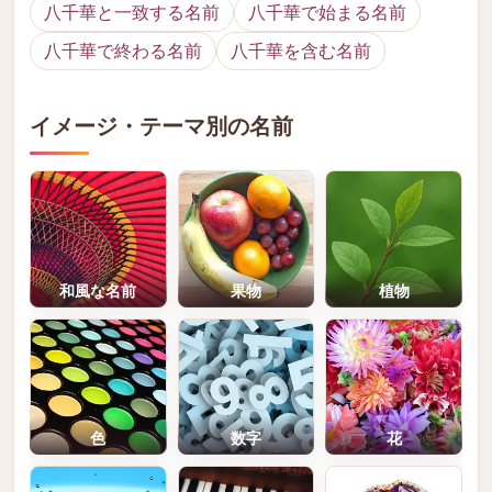
八千華と一致する名前
八千華で始まる名前
八千華で終わる名前
八千華を含む名前
イメージ・テーマ別の名前
和風な名前
果物
植物
色
数字
花