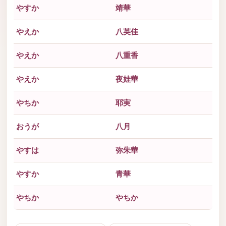
やすか
靖華
やえか
八英佳
やえか
八重香
やえか
夜娃華
やちか
耶実
おうが
八月
やすは
弥朱華
やすか
青華
やちか
やちか