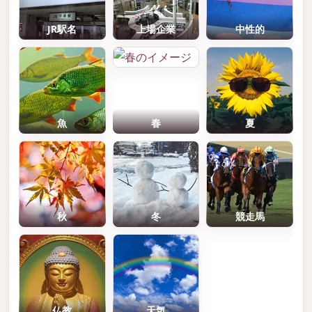
JR駅名
上場企業
中性的
魚
春
夏
秋
冬
競走馬
仏教
天気