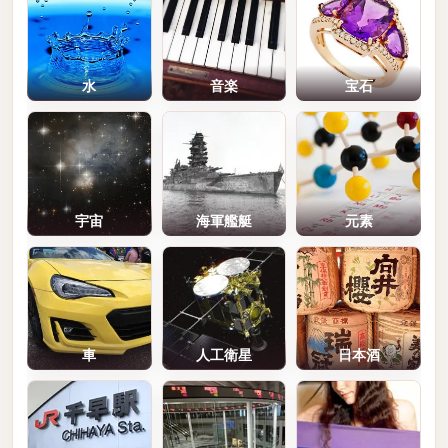
水
音楽
宝石
宇宙
海軍艦艇
元素
車
人工衛星
日本酒