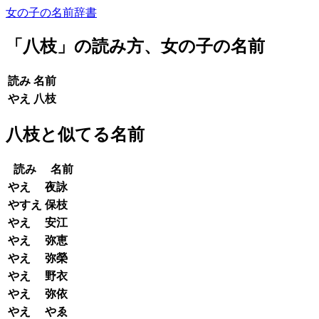
女の子の名前辞書
「
八枝
」の読み方、女の子の名前
読み
名前
やえ
八枝
八枝と似てる名前
読み
名前
やえ
夜詠
やすえ
保枝
やえ
安江
やえ
弥恵
やえ
弥榮
やえ
野衣
やえ
弥依
やえ
やゑ