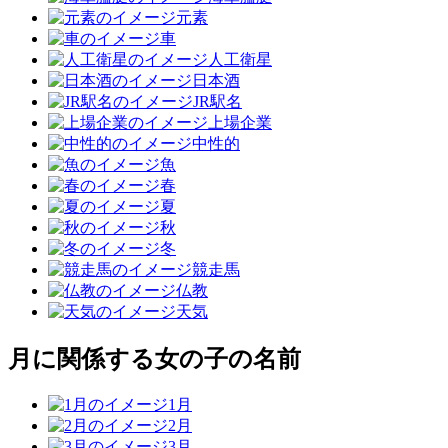
元素
車
人工衛星
日本酒
JR駅名
上場企業
中性的
魚
春
夏
秋
冬
競走馬
仏教
天気
月に関係する女の子の名前
1月
2月
3月