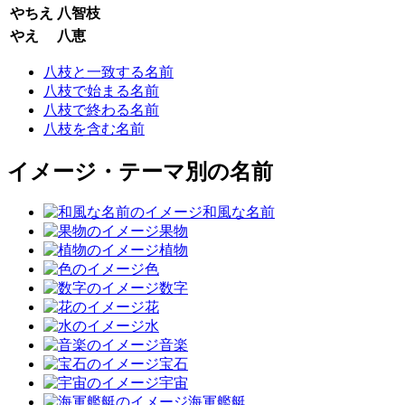
やちえ
八智枝
やえ
八恵
八枝と一致する名前
八枝で始まる名前
八枝で終わる名前
八枝を含む名前
イメージ・テーマ別の名前
和風な名前
果物
植物
色
数字
花
水
音楽
宝石
宇宙
海軍艦艇