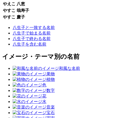
やえこ
八恵
やすこ
哉寿子
やすこ
慶子
八生子と一致する名前
八生子で始まる名前
八生子で終わる名前
八生子を含む名前
イメージ・テーマ別の名前
和風な名前
果物
植物
色
数字
花
水
音楽
宝石