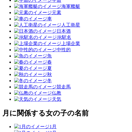
宇宙
海軍艦艇
元素
車
人工衛星
日本酒
JR駅名
上場企業
中性的
魚
春
夏
秋
冬
競走馬
仏教
天気
月に関係する女の子の名前
1月