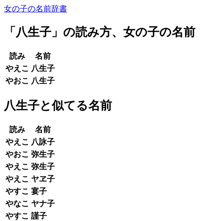
女の子の名前辞書
「
八生子
」の読み方、女の子の名前
読み
名前
やえこ
八生子
やおこ
八生子
八生子と似てる名前
読み
名前
やえこ
八詠子
やおこ
弥生子
やえこ
弥生子
やえこ
ヤヱ子
やすこ
宴子
やなこ
ヤナ子
やすこ
謹子