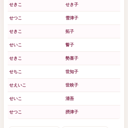
せきこ
せき子
せつこ
雪津子
せきこ
拓子
せいこ
誓子
せきこ
勢喜子
せちこ
世知子
せえいこ
世映子
せいこ
清吾
せつこ
摂津子