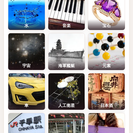
水
音楽
宝石
宇宙
海軍艦艇
元素
車
人工衛星
日本酒