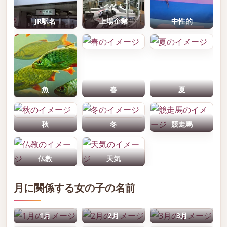
JR駅名
上場企業
中性的
魚
春
夏
秋
冬
競走馬
仏教
天気
月に関係する女の子の名前
1月
2月
3月