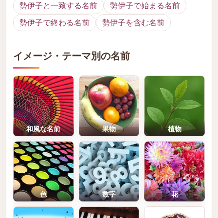
勢伊子と一致する名前
勢伊子で始まる名前
勢伊子で終わる名前
勢伊子を含む名前
イメージ・テーマ別の名前
和風な名前
果物
植物
色
数字
花