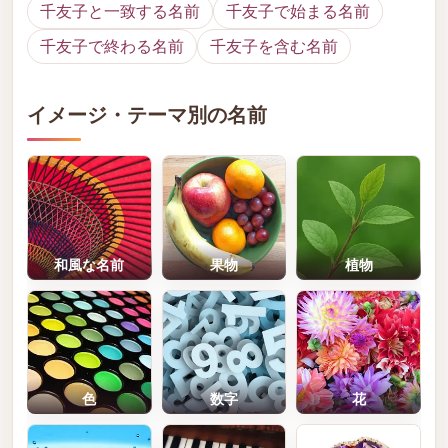
千友子と一致する名前
千友子で始まる名前
千友子で終わる名前
千友子を含む名前
イメージ・テーマ別の名前
和風な名前
果物
植物
色
数字
花