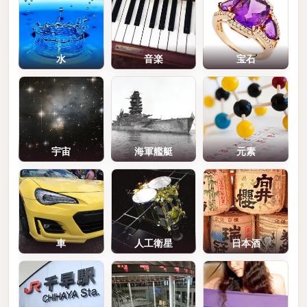
水
音楽
宝石
宇宙
海軍艦艇
元素
車
人工衛星
日本酒