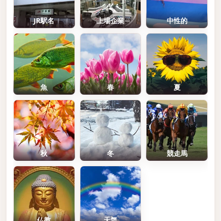
JR駅名
上場企業
中性的
魚
春
夏
秋
冬
競走馬
仏教
天気