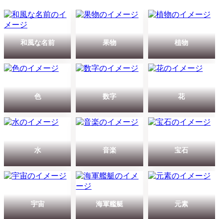
和風な名前
果物
植物
色
数字
花
水
音楽
宝石
宇宙
海軍艦艇
元素