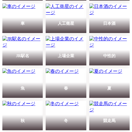
車
人工衛星
日本酒
JR駅名
上場企業
中性的
魚
春
夏
秋
冬
競走馬