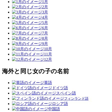
1月
2月
3月
4月
5月
6月
7月
8月
9月
10月
11月
12月
海外と同じ女の子の名前
英語
ドイツ語
スペイン語
フィンランド語
ロシア語
中国語