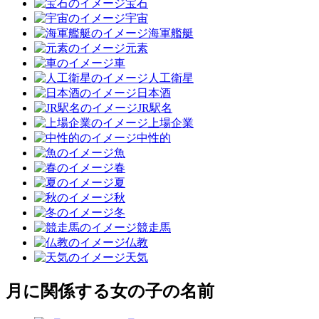
宝石
宇宙
海軍艦艇
元素
車
人工衛星
日本酒
JR駅名
上場企業
中性的
魚
春
夏
秋
冬
競走馬
仏教
天気
月に関係する女の子の名前