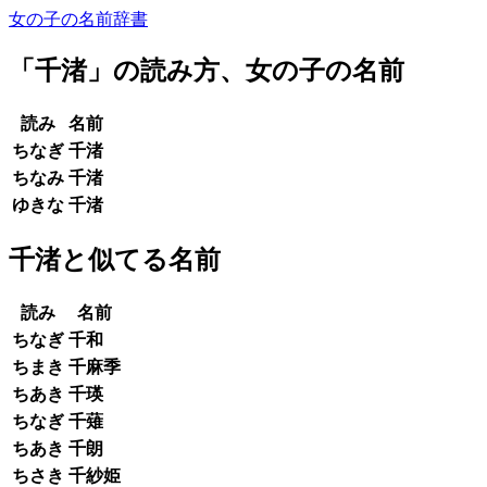
女の子の名前辞書
「
千渚
」の読み方、女の子の名前
読み
名前
ちなぎ
千渚
ちなみ
千渚
ゆきな
千渚
千渚と似てる名前
読み
名前
ちなぎ
千和
ちまき
千麻季
ちあき
千瑛
ちなぎ
千薙
ちあき
千朗
ちさき
千紗姫