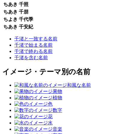
ちあき
千照
ちあき
千朋
ちよき
千代季
ちあき
千安紀
千渚と一致する名前
千渚で始まる名前
千渚で終わる名前
千渚を含む名前
イメージ・テーマ別の名前
和風な名前
果物
植物
色
数字
花
水
音楽