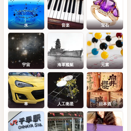
水
音楽
宝石
宇宙
海軍艦艇
元素
車
人工衛星
日本酒