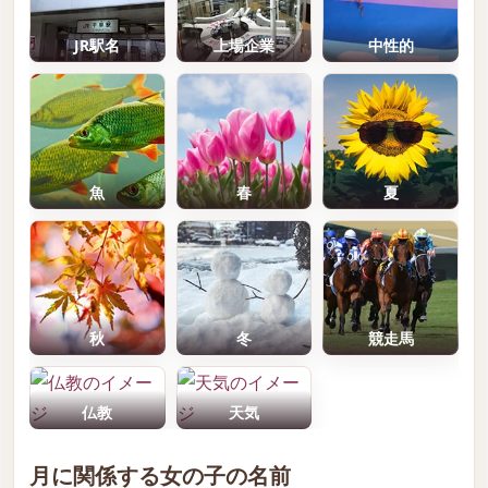
JR駅名
上場企業
中性的
魚
春
夏
秋
冬
競走馬
仏教
天気
月に関係する女の子の名前