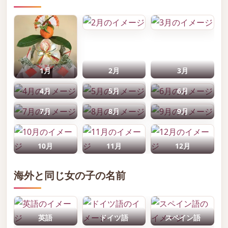
1月
2月
3月
4月
5月
6月
7月
8月
9月
10月
11月
12月
海外と同じ女の子の名前
英語
ドイツ語
スペイン語