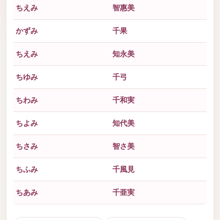
ちえみ
智惠美
かずみ
千果
ちえみ
知永美
ちゆみ
千弓
ちわみ
千和実
ちよみ
知代美
ちさみ
智さ美
ちふみ
千風見
ちあみ
千亜実