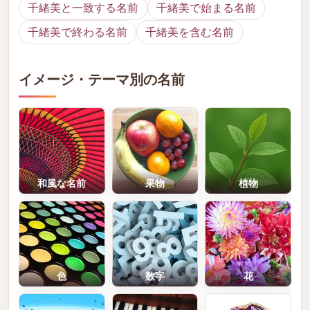
千緒美と一致する名前
千緒美で始まる名前
千緒美で終わる名前
千緒美を含む名前
イメージ・テーマ別の名前
和風な名前
果物
植物
色
数字
花