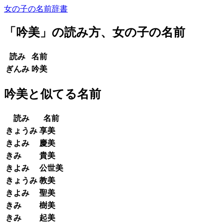
女の子の名前辞書
「
吟美
」の読み方、女の子の名前
読み
名前
ぎんみ
吟美
吟美と似てる名前
読み
名前
きょうみ
享美
きよみ
慶美
きみ
貴美
きよみ
公世美
きょうみ
教美
きよみ
聖美
きみ
樹美
きみ
起美