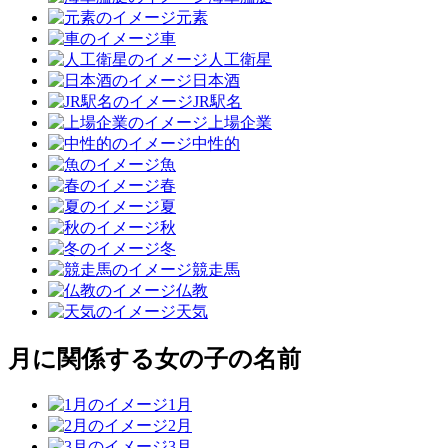
元素
車
人工衛星
日本酒
JR駅名
上場企業
中性的
魚
春
夏
秋
冬
競走馬
仏教
天気
月に関係する女の子の名前
1月
2月
3月