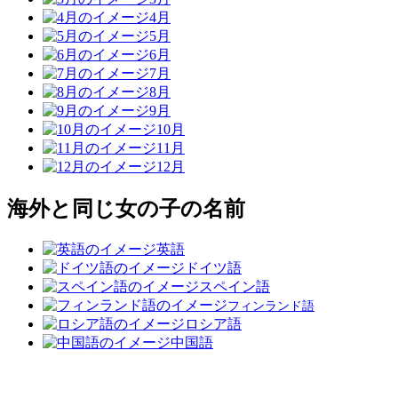
4月
5月
6月
7月
8月
9月
10月
11月
12月
海外と同じ女の子の名前
英語
ドイツ語
スペイン語
フィンランド語
ロシア語
中国語