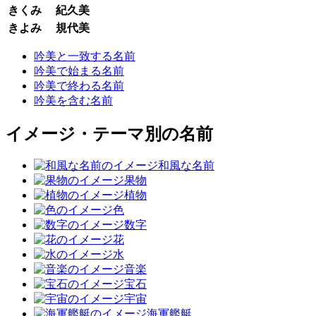
きくみ
紀久美
きよみ
規代美
吟美と一致する名前
吟美で始まる名前
吟美で終わる名前
吟美を含む名前
イメージ・テーマ別の名前
和風な名前
果物
植物
色
数字
花
水
音楽
宝石
宇宙
海軍艦艇