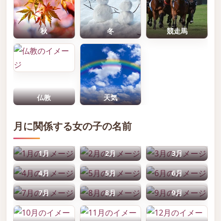
秋
冬
競走馬
仏教
天気
月に関係する女の子の名前
1月
2月
3月
4月
5月
6月
7月
8月
9月