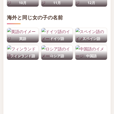
10月
11月
12月
海外と同じ女の子の名前
英語
ドイツ語
スペイン語
フィンランド語
ロシア語
中国語