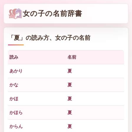
女の子の名前辞書
「
夏
」の読み方、女の子の名前
読み
名前
あかり
夏
かな
夏
かほ
夏
かほら
夏
からん
夏