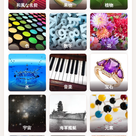
和風な名前
果物
植物
色
数字
花
水
音楽
宝石
宇宙
海軍艦艇
元素