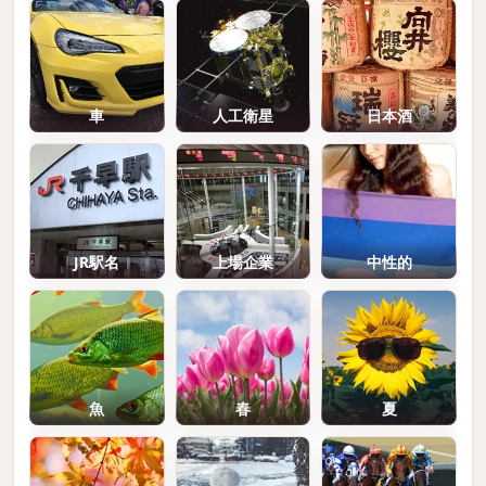
車
人工衛星
日本酒
JR駅名
上場企業
中性的
魚
春
夏