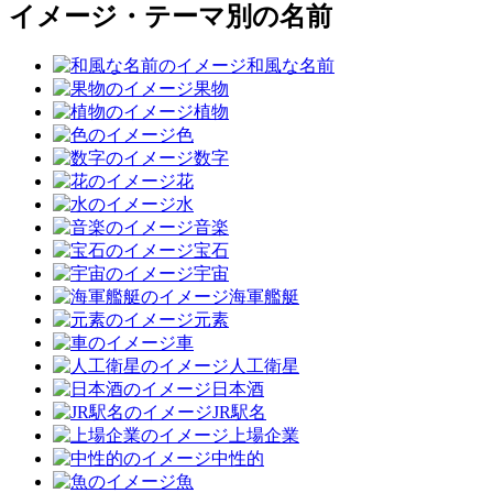
イメージ・テーマ別の名前
和風な名前
果物
植物
色
数字
花
水
音楽
宝石
宇宙
海軍艦艇
元素
車
人工衛星
日本酒
JR駅名
上場企業
中性的
魚