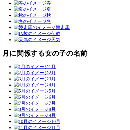
春
夏
秋
冬
競走馬
仏教
天気
月に関係する女の子の名前
1月
2月
3月
4月
5月
6月
7月
8月
9月
10月
11月