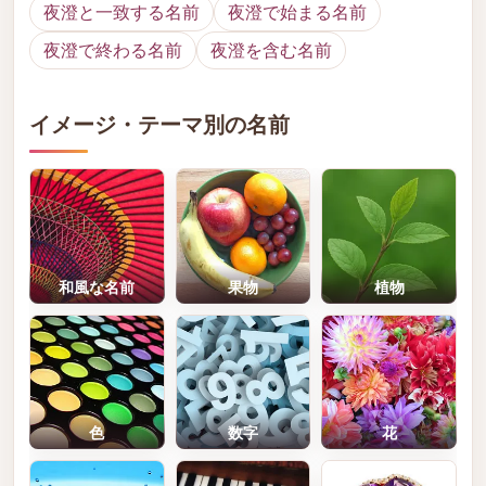
夜澄と一致する名前
夜澄で始まる名前
夜澄で終わる名前
夜澄を含む名前
イメージ・テーマ別の名前
和風な名前
果物
植物
色
数字
花