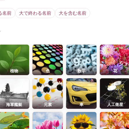
る名前
大で終わる名前
大を含む名前
前
植物
色
数字
花
海軍艦艇
元素
車
人工衛星