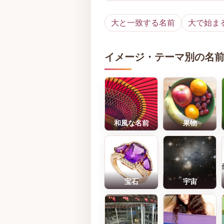
大と一致する名前
大で始ま
イメージ・テーマ別の名
和風な名前
果物
宝石
宇宙