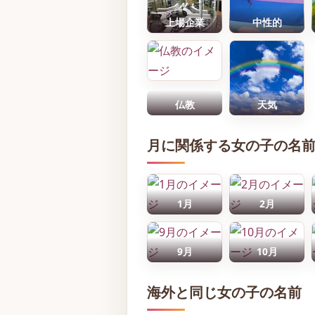
上場企業
中性的
仏教
天気
月に関係する女の子の名
1月
2月
9月
10月
海外と同じ女の子の名前