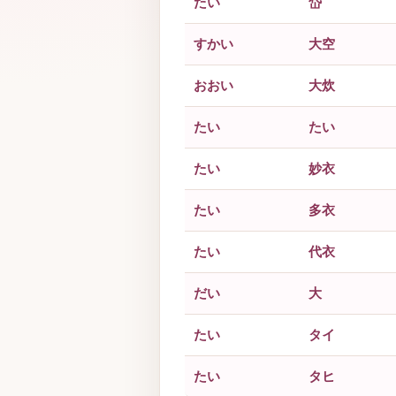
たい
岱
すかい
大空
おおい
大炊
たい
たい
たい
妙衣
たい
多衣
たい
代衣
だい
大
たい
タイ
たい
タヒ