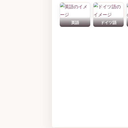
英語
ドイツ語