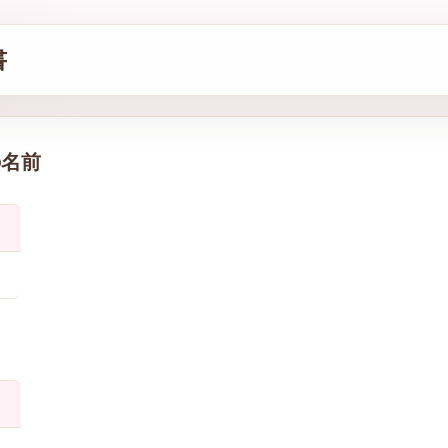
書
の名前