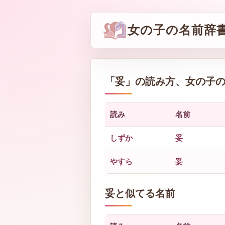
女の子の名前辞
「
妥
」の読み方、女の子
読み
名前
しずか
妥
やすら
妥
妥と似てる名前