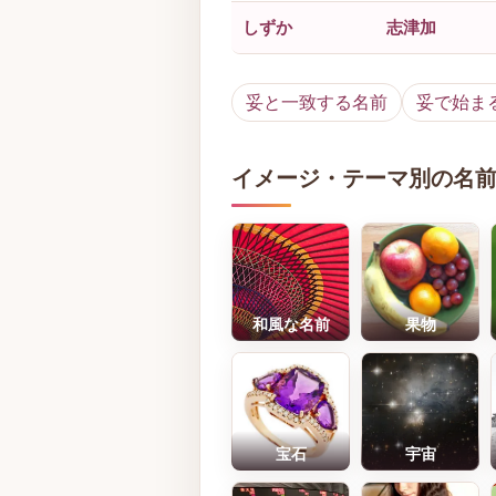
しずか
志津加
妥と一致する名前
妥で始ま
イメージ・テーマ別の名
和風な名前
果物
宝石
宇宙