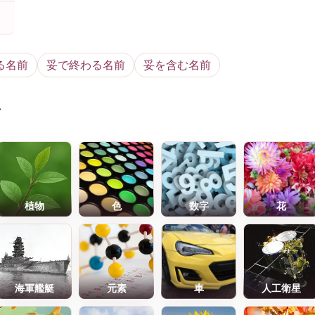
る名前
妥で終わる名前
妥を含む名前
前
植物
色
数字
花
海軍艦艇
元素
車
人工衛星