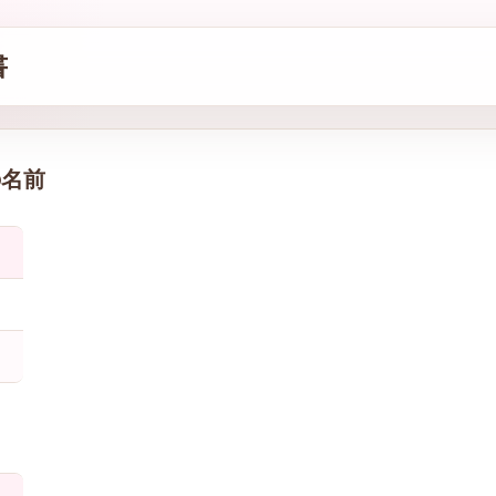
書
の名前