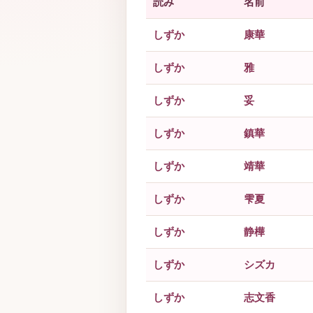
読み
名前
しずか
康華
しずか
雅
しずか
妥
しずか
鎮華
しずか
靖華
しずか
雫夏
しずか
静樺
しずか
シズカ
しずか
志文香