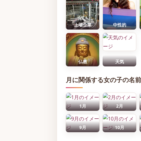
上場企業
中性的
仏教
天気
月に関係する女の子の名
1月
2月
9月
10月