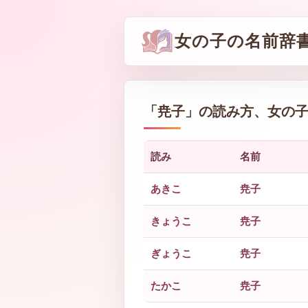
女の子の名前辞
「
尭子
」の読み方、女の
読み
名前
あきこ
尭子
きょうこ
尭子
ぎょうこ
尭子
たかこ
尭子