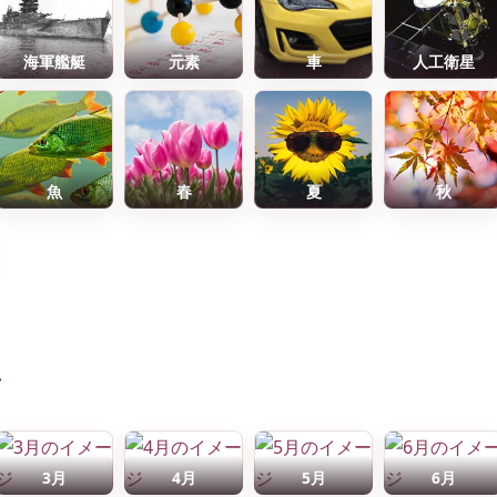
海軍艦艇
元素
車
人工衛星
魚
春
夏
秋
前
3月
4月
5月
6月