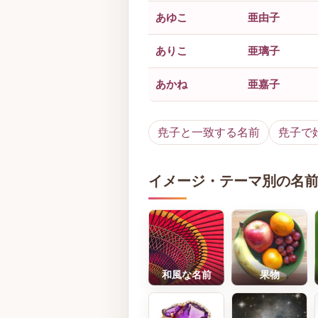
あゆこ
亜由子
ありこ
亜璃子
あかね
亜嘉子
尭子と一致する名前
尭子で
イメージ・テーマ別の名
和風な名前
果物