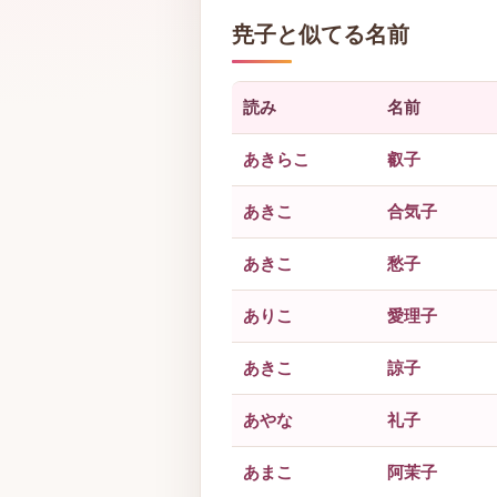
尭子と似てる名前
読み
名前
あきらこ
叡子
あきこ
合気子
あきこ
愁子
ありこ
愛理子
あきこ
諒子
あやな
礼子
あまこ
阿茉子