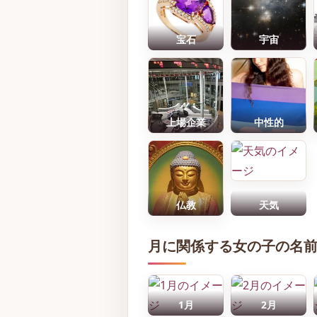
宝石
宇宙
上場企業
中性的
仏教
天気
月に関係する女の子の名
1月
2月