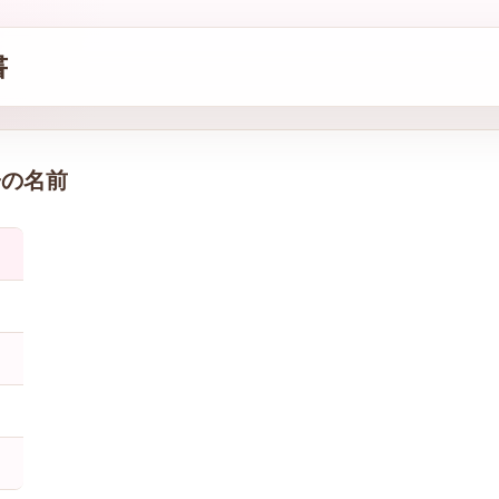
書
子の名前