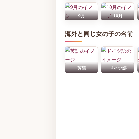
9月
10月
海外と同じ女の子の名前
英語
ドイツ語