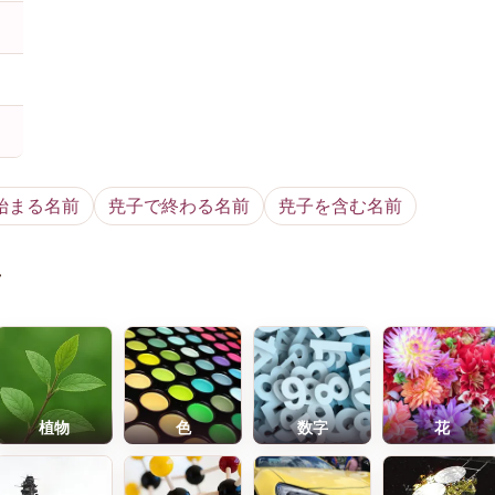
始まる名前
尭子で終わる名前
尭子を含む名前
前
植物
色
数字
花