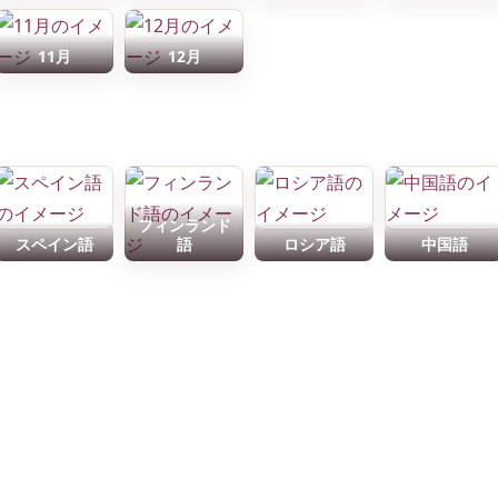
11月
12月
フィンランド
スペイン語
語
ロシア語
中国語