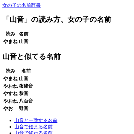
女の子の名前辞書
「
山音
」の読み方、女の子の名前
読み
名前
やまね
山音
山音と似てる名前
読み
名前
やまね
山音
やおね
夜緒音
やすね
恭音
やおね
八百音
やお
野音
山音と一致する名前
山音で始まる名前
山音で終わる名前