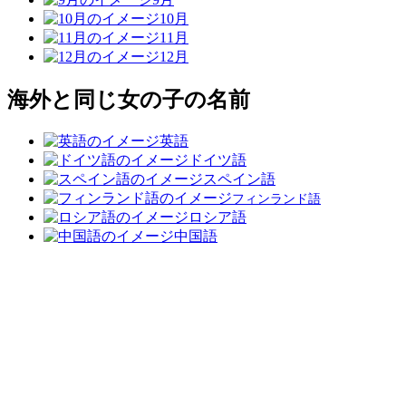
10月
11月
12月
海外と同じ女の子の名前
英語
ドイツ語
スペイン語
フィンランド語
ロシア語
中国語