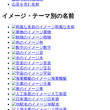
山音を含む名前
イメージ・テーマ別の名前
和風な名前
果物
植物
色
数字
花
水
音楽
宝石
宇宙
海軍艦艇
元素
車
人工衛星
日本酒
JR駅名
上場企業