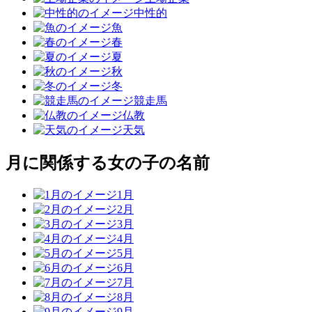
中性的
魚
春
夏
秋
冬
競走馬
仏教
天気
月に関係する女の子の名前
1月
2月
3月
4月
5月
6月
7月
8月
9月