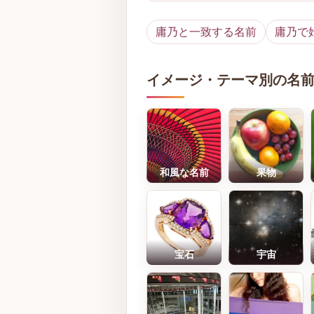
庸乃と一致する名前
庸乃で
イメージ・テーマ別の名
和風な名前
果物
宝石
宇宙