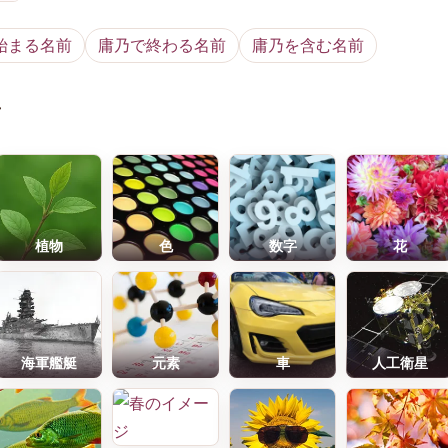
始まる名前
庸乃で終わる名前
庸乃を含む名前
前
植物
色
数字
花
海軍艦艇
元素
車
人工衛星