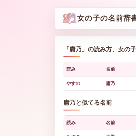
女の子の名前辞
「
庸乃
」の読み方、女の
読み
名前
やすの
庸乃
庸乃と似てる名前
読み
名前