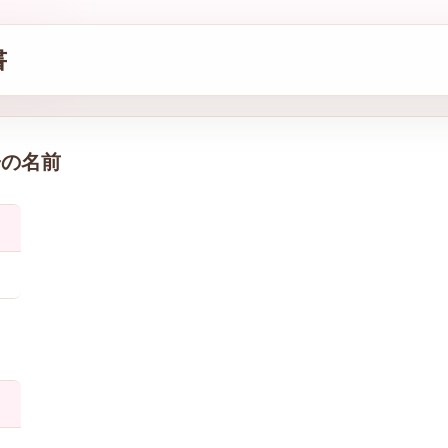
書
子の名前