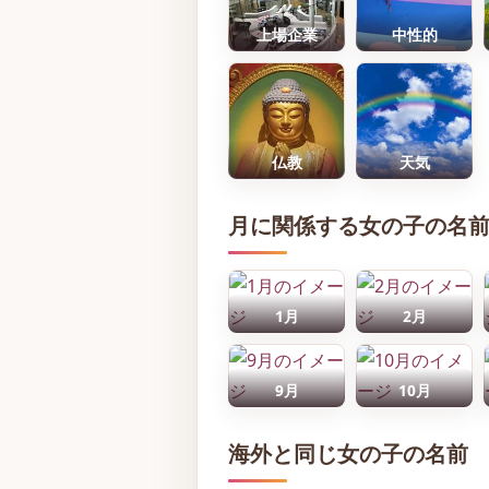
上場企業
中性的
仏教
天気
月に関係する女の子の名
1月
2月
9月
10月
海外と同じ女の子の名前