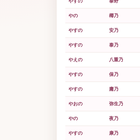
やすの
泰野
やの
椰乃
やすの
安乃
やすの
泰乃
やえの
八重乃
やすの
保乃
やすの
庸乃
やおの
弥生乃
やの
夜乃
やすの
康乃