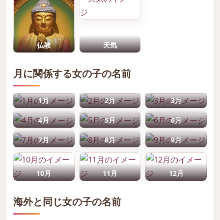
仏教
天気
月に関係する女の子の名前
1月
2月
3月
4月
5月
6月
7月
8月
9月
10月
11月
12月
海外と同じ女の子の名前