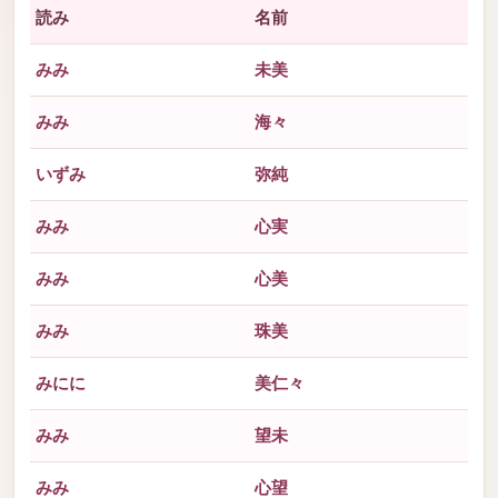
読み
名前
みみ
未美
みみ
海々
いずみ
弥純
みみ
心実
みみ
心美
みみ
珠美
みにに
美仁々
みみ
望未
みみ
心望