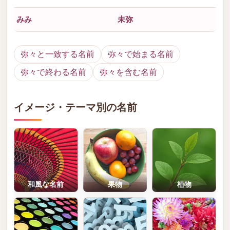
みみ
未弥
弥々と一致する名前
弥々で始まる名前
弥々で終わる名前
弥々を含む名前
イメージ・テーマ別の名前
和風な名前
果物
植物