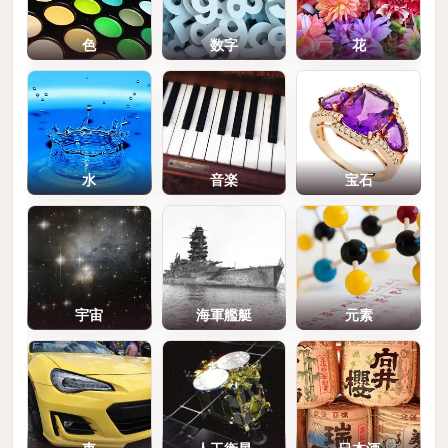
色
数字
花
水
音楽
宝石
宇宙
海軍艦艇
元素