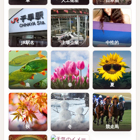
車
人工衛星
日本酒
JR駅名
上場企業
中性的
魚
春
夏
秋
冬
競走馬