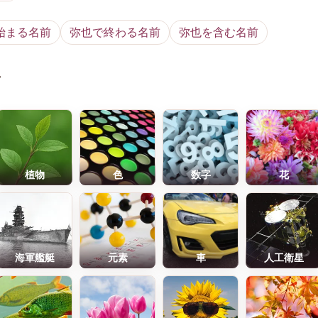
始まる名前
弥也で終わる名前
弥也を含む名前
前
植物
色
数字
花
海軍艦艇
元素
車
人工衛星