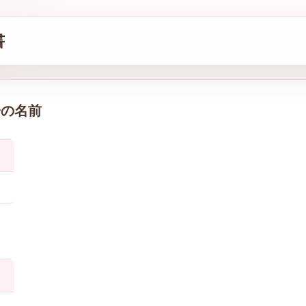
書
子の名前