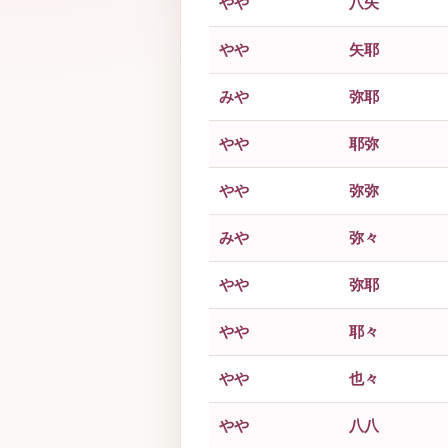
やや
八矢
やや
矢耶
みや
弥耶
やや
耶弥
やや
弥弥
みや
弥々
やや
弥耶
やや
耶々
やや
也々
やや
八八