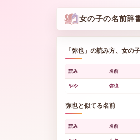
女の子の名前辞
「
弥也
」の読み方、女の
読み
名前
やや
弥也
弥也と似てる名前
読み
名前