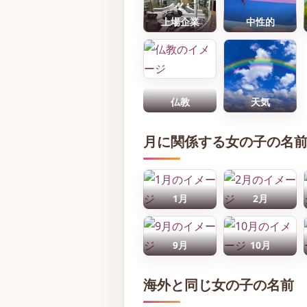
上場企業
中性的
仏教
天気
月に関係する女の子の名
1月
2月
9月
10月
海外と同じ女の子の名前