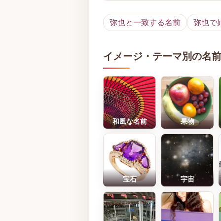
弥也と一致する名前
弥也で
イメージ・テーマ別の名
和風な名前
果物
宝石
宇宙