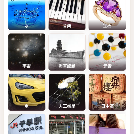
水
音楽
宝石
宇宙
海軍艦艇
元素
車
人工衛星
日本酒