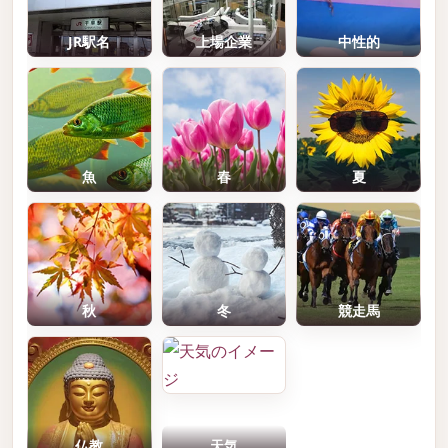
JR駅名
上場企業
中性的
魚
春
夏
秋
冬
競走馬
仏教
天気