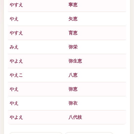
やすえ
寧恵
やえ
矢恵
やすえ
育恵
みえ
弥栄
やよえ
弥生恵
やえこ
八恵
やえ
弥恵
やえ
弥衣
やよえ
八代枝