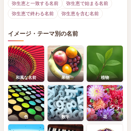
弥生恵と一致する名前
弥生恵で始まる名前
弥生恵で終わる名前
弥生恵を含む名前
イメージ・テーマ別の名前
和風な名前
果物
植物
色
数字
花