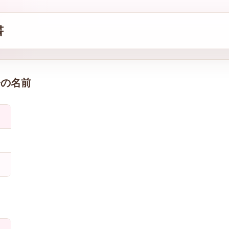
書
子の名前