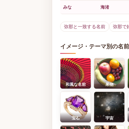
みな
海渚
弥那と一致する名前
弥那で
イメージ・テーマ別の名
和風な名前
果物
宝石
宇宙