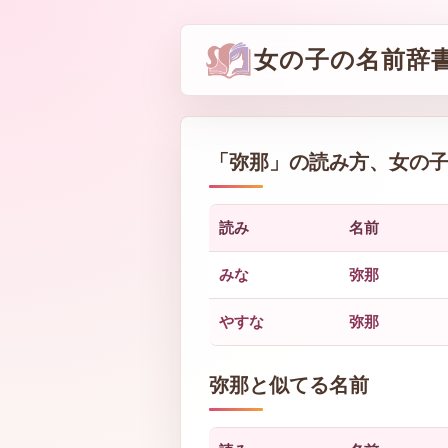
女の子の名前辞
「
弥那
」の読み方、女の
読み
名前
みな
弥那
やすな
弥那
弥那と似てる名前