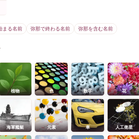
始まる名前
弥那で終わる名前
弥那を含む名前
前
植物
色
数字
花
海軍艦艇
元素
車
人工衛星