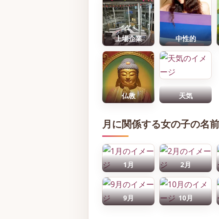
上場企業
中性的
仏教
天気
月に関係する女の子の名
1月
2月
9月
10月