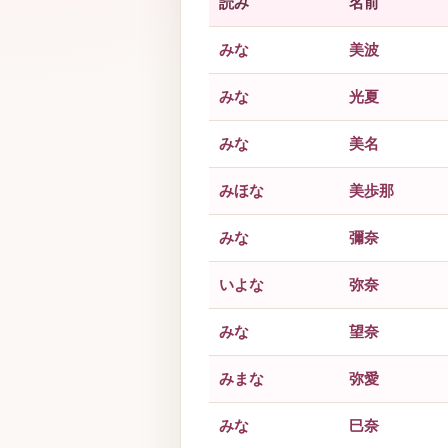
読み
名前
みな
美波
みな
光夏
みな
美名
みほな
美歩那
みな
彌奈
いよな
弥奈
みな
望奈
みまな
弥愛
みな
巳奈