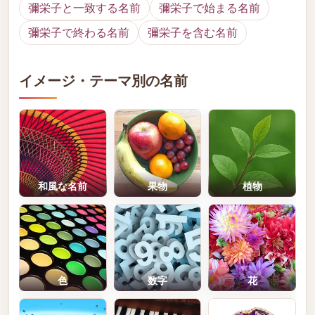
彌栄子と一致する名前
彌栄子で始まる名前
彌栄子で終わる名前
彌栄子を含む名前
イメージ・テーマ別の名前
和風な名前
果物
植物
色
数字
花