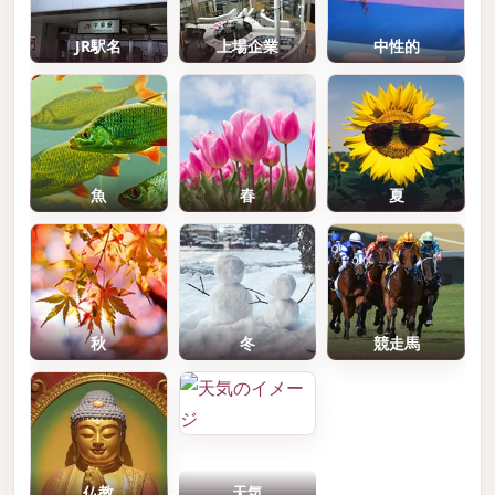
JR駅名
上場企業
中性的
魚
春
夏
秋
冬
競走馬
仏教
天気