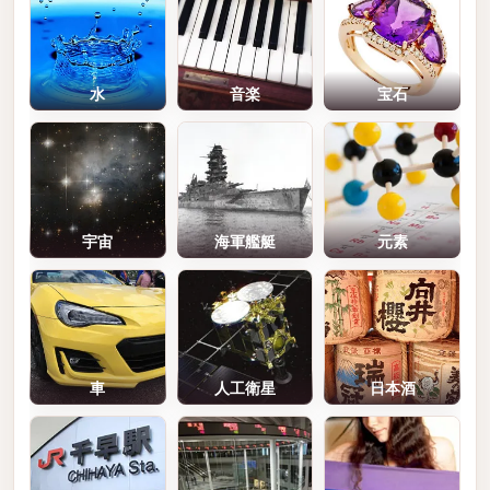
水
音楽
宝石
宇宙
海軍艦艇
元素
車
人工衛星
日本酒