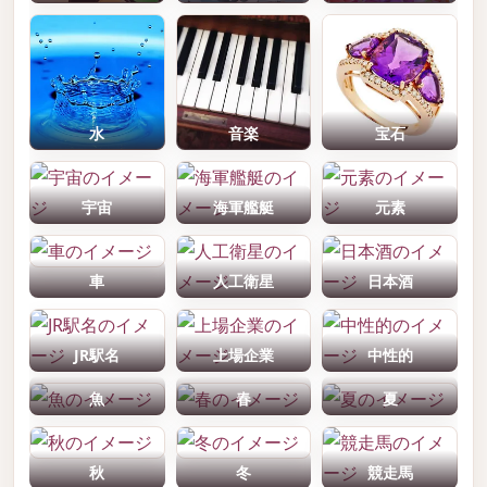
水
音楽
宝石
宇宙
海軍艦艇
元素
車
人工衛星
日本酒
JR駅名
上場企業
中性的
魚
春
夏
秋
冬
競走馬