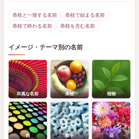
恭枝と一致する名前
恭枝で始まる名前
恭枝で終わる名前
恭枝を含む名前
イメージ・テーマ別の名前
和風な名前
果物
植物
色
数字
花