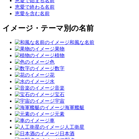
恵愛で始まる名前
恵愛で終わる名前
恵愛を含む名前
イメージ・テーマ別の名前
和風な名前
果物
植物
色
数字
花
水
音楽
宝石
宇宙
海軍艦艇
元素
車
人工衛星
日本酒