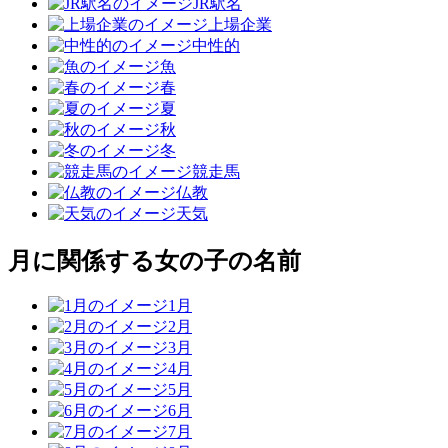
JR駅名
上場企業
中性的
魚
春
夏
秋
冬
競走馬
仏教
天気
月に関係する女の子の名前
1月
2月
3月
4月
5月
6月
7月