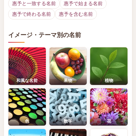
惠予と一致する名前
惠予で始まる名前
惠予で終わる名前
惠予を含む名前
イメージ・テーマ別の名前
和風な名前
果物
植物
色
数字
花