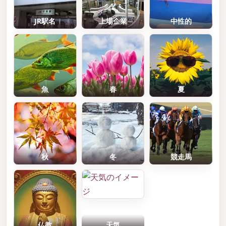
JR駅名
上場企業
中性的
魚
春
夏
秋
冬
競走馬
仏教
天気