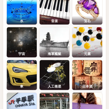
水
音楽
宝石
宇宙
海軍艦艇
元素
車
人工衛星
日本酒