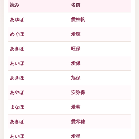
読み
名前
あゆほ
愛柚帆
めぐほ
愛穂
あきほ
旺保
あいほ
愛保
あきほ
旭保
あやほ
安弥保
まなほ
愛萌
あきほ
愛希穂
あいほ
愛星