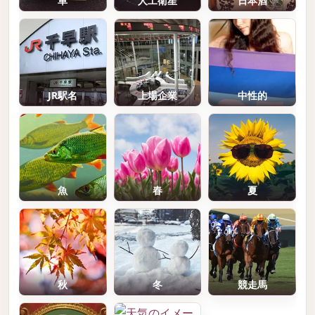
車
人工衛星
日本酒
JR駅名
上場企業
中性的
魚
春
夏
秋
冬
競走馬