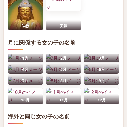
仏教
天気
月に関係する女の子の名前
1月
2月
3月
4月
5月
6月
7月
8月
9月
10月
11月
12月
海外と同じ女の子の名前