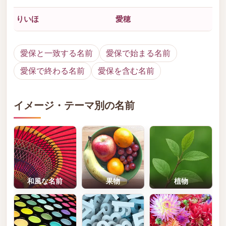
りいほ
愛穂
愛保と一致する名前
愛保で始まる名前
愛保で終わる名前
愛保を含む名前
イメージ・テーマ別の名前
和風な名前
果物
植物