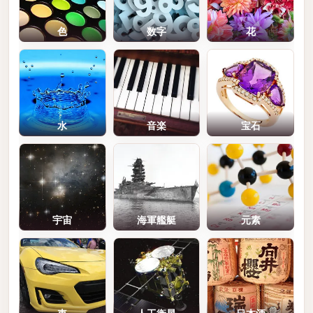
色
数字
花
水
音楽
宝石
宇宙
海軍艦艇
元素