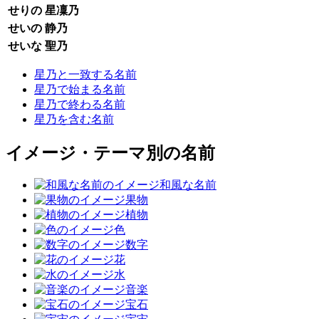
せりの
星凜乃
せいの
静乃
せいな
聖乃
星乃と一致する名前
星乃で始まる名前
星乃で終わる名前
星乃を含む名前
イメージ・テーマ別の名前
和風な名前
果物
植物
色
数字
花
水
音楽
宝石