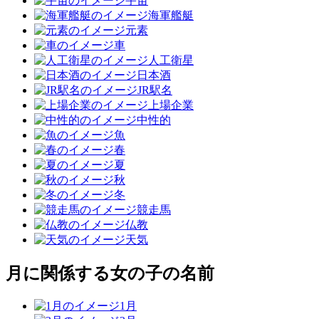
宇宙
海軍艦艇
元素
車
人工衛星
日本酒
JR駅名
上場企業
中性的
魚
春
夏
秋
冬
競走馬
仏教
天気
月に関係する女の子の名前
1月