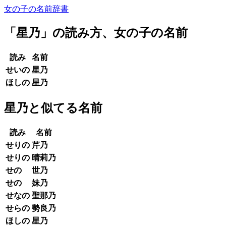
女の子の名前辞書
「
星乃
」の読み方、女の子の名前
読み
名前
せいの
星乃
ほしの
星乃
星乃と似てる名前
読み
名前
せりの
芹乃
せりの
晴莉乃
せの
世乃
せの
妹乃
せなの
聖那乃
せらの
勢良乃
ほしの
星乃