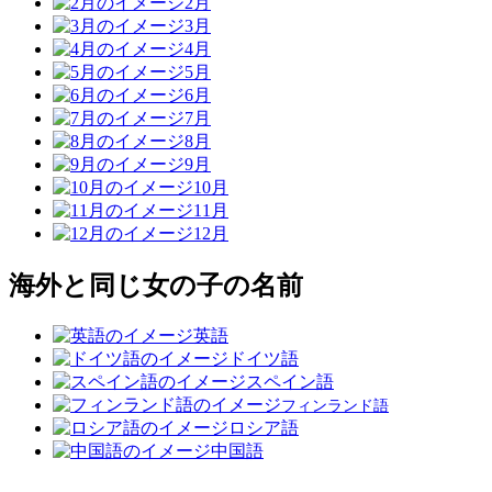
2月
3月
4月
5月
6月
7月
8月
9月
10月
11月
12月
海外と同じ女の子の名前
英語
ドイツ語
スペイン語
フィンランド語
ロシア語
中国語