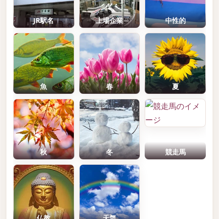
JR駅名
上場企業
中性的
魚
春
夏
秋
冬
競走馬
仏教
天気