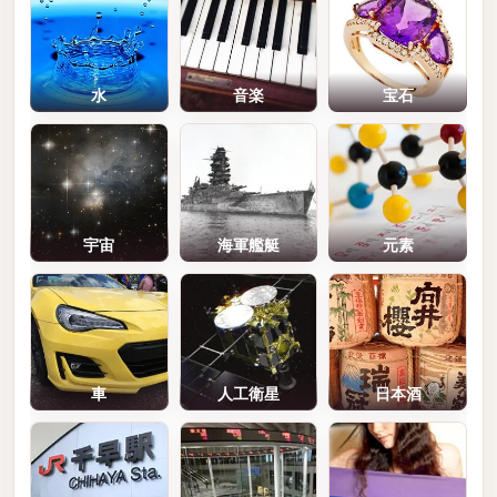
水
音楽
宝石
宇宙
海軍艦艇
元素
車
人工衛星
日本酒