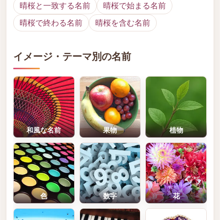
晴桜と一致する名前
晴桜で始まる名前
晴桜で終わる名前
晴桜を含む名前
イメージ・テーマ別の名前
和風な名前
果物
植物
色
数字
花