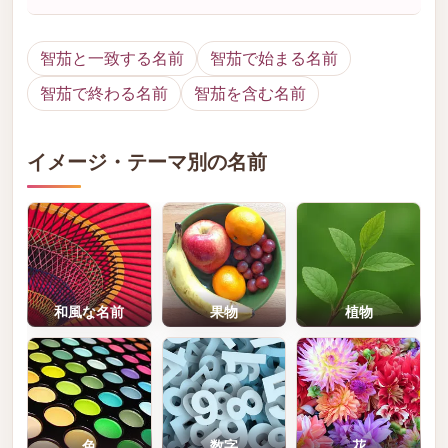
智茄と一致する名前
智茄で始まる名前
智茄で終わる名前
智茄を含む名前
イメージ・テーマ別の名前
和風な名前
果物
植物
色
数字
花