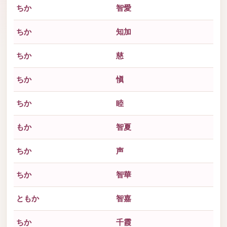
ちか
智愛
ちか
知加
ちか
慈
ちか
愼
ちか
睦
もか
智夏
ちか
声
ちか
智華
ともか
智嘉
ちか
千霞