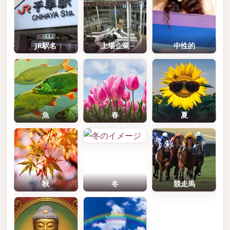
JR駅名
上場企業
中性的
魚
春
夏
秋
冬
競走馬