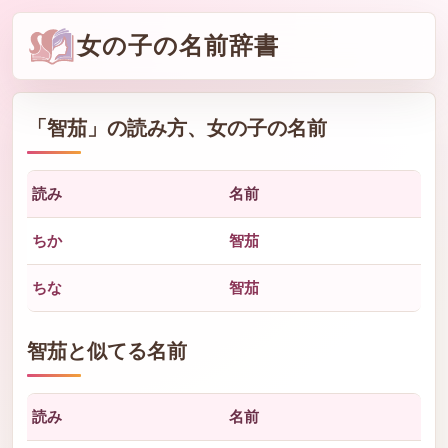
女の子の名前辞書
「
智茄
」の読み方、女の子の名前
読み
名前
ちか
智茄
ちな
智茄
智茄と似てる名前
読み
名前