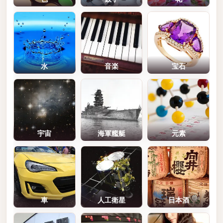
水
音楽
宝石
宇宙
海軍艦艇
元素
車
人工衛星
日本酒