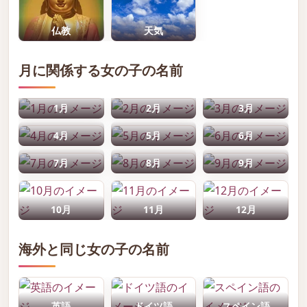
仏教
天気
月に関係する女の子の名前
1月
2月
3月
4月
5月
6月
7月
8月
9月
10月
11月
12月
海外と同じ女の子の名前
英語
ドイツ語
スペイン語