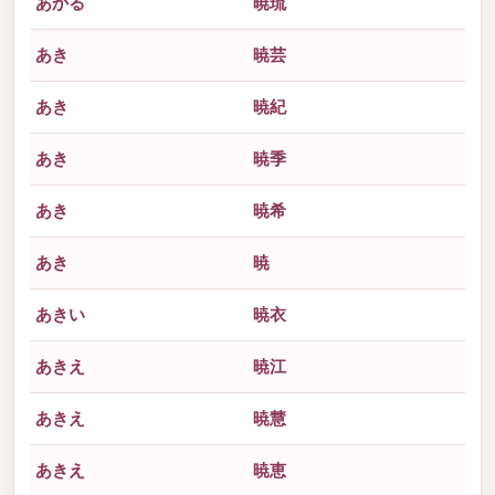
あかる
暁琉
あき
暁芸
あき
暁紀
あき
暁季
あき
暁希
あき
暁
あきい
暁衣
あきえ
暁江
あきえ
暁慧
あきえ
暁恵