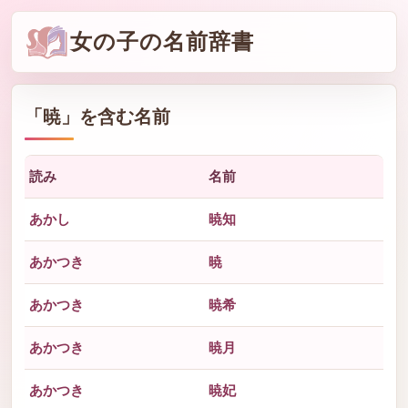
女の子の名前辞書
「
暁
」を含む名前
読み
名前
あかし
暁知
あかつき
暁
あかつき
暁希
あかつき
暁月
あかつき
暁妃