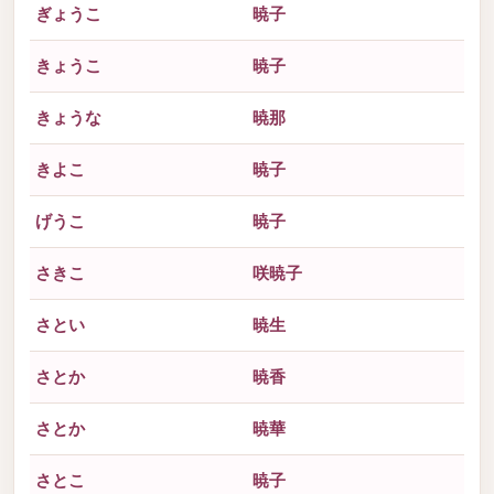
ぎょうこ
暁子
きょうこ
暁子
きょうな
暁那
きよこ
暁子
げうこ
暁子
さきこ
咲暁子
さとい
暁生
さとか
暁香
さとか
暁華
さとこ
暁子