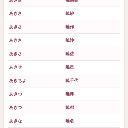
あきさ
暁紗
あきさ
暁作
あきさ
暁沙
あきさ
暁佐
あきせ
暁星
あきちよ
暁千代
あきつ
暁津
あきつ
暁都
あきな
暁名