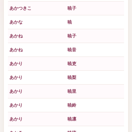
あかつきこ
暁子
あかな
暁
あかね
暁子
あかね
暁音
あかり
暁吏
あかり
暁梨
あかり
暁里
あかり
暁鈴
あかり
暁凛