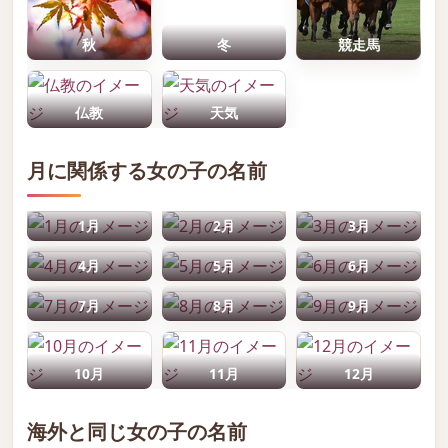
秋
冬
競走馬
仏教
天気
月に関係する女の子の名前
1月
2月
3月
4月
5月
6月
7月
8月
9月
10月
11月
12月
海外と同じ女の子の名前