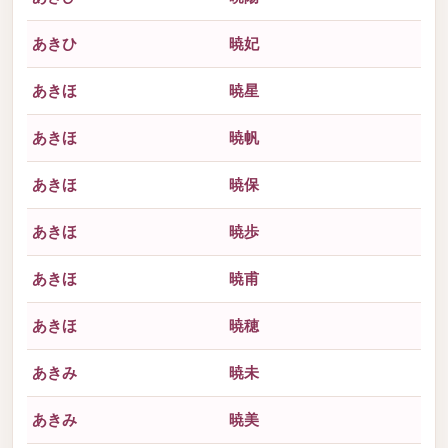
あきひ
暁妃
あきほ
暁星
あきほ
暁帆
あきほ
暁保
あきほ
暁歩
あきほ
暁甫
あきほ
暁穂
あきみ
暁未
あきみ
暁美