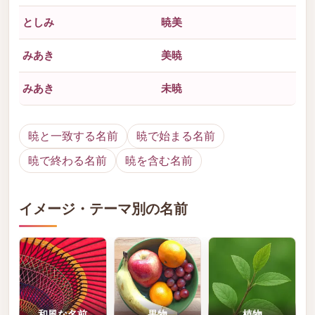
としみ
暁美
みあき
美暁
みあき
未暁
暁と一致する名前
暁で始まる名前
暁で終わる名前
暁を含む名前
イメージ・テーマ別の名前
和風な名前
果物
植物