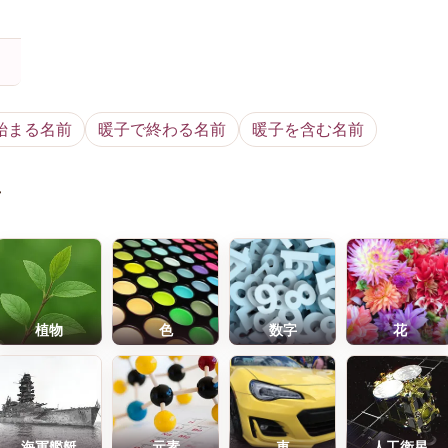
始まる名前
暖子で終わる名前
暖子を含む名前
前
植物
色
数字
花
海軍艦艇
元素
車
人工衛星