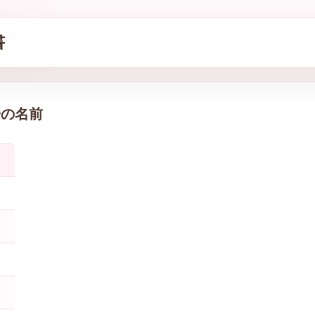
書
子の名前