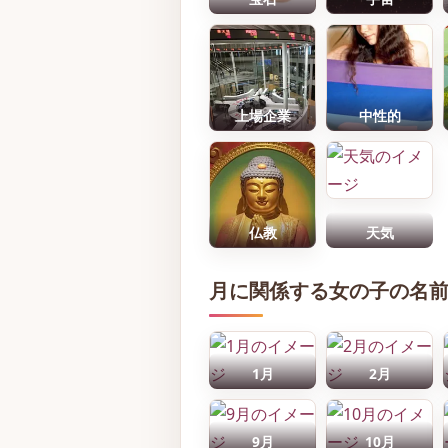
上場企業
中性的
仏教
天気
月に関係する女の子の名
1月
2月
9月
10月