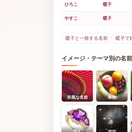
ひろこ
暖子
やすこ
暖子
暖子と一致する名前
暖子で
イメージ・テーマ別の名
和風な名前
果物
宝石
宇宙