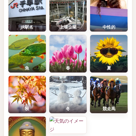
JR駅名
上場企業
中性的
魚
春
夏
秋
冬
競走馬