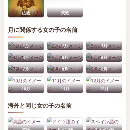
仏教
天気
月に関係する女の子の名前
1月
2月
3月
4月
5月
6月
7月
8月
9月
10月
11月
12月
海外と同じ女の子の名前
英語
ドイツ語
スペイン語