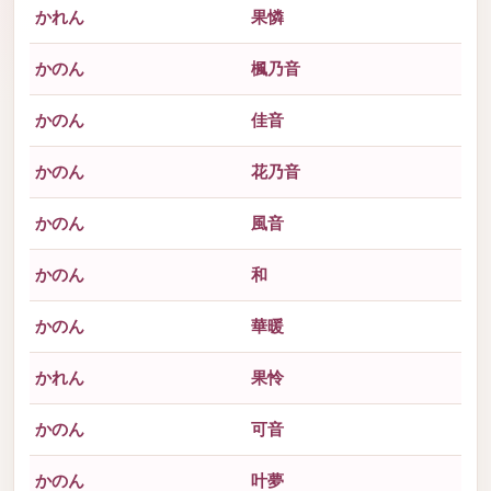
かれん
果憐
かのん
楓乃音
かのん
佳音
かのん
花乃音
かのん
風音
かのん
和
かのん
華暖
かれん
果怜
かのん
可音
かのん
叶夢