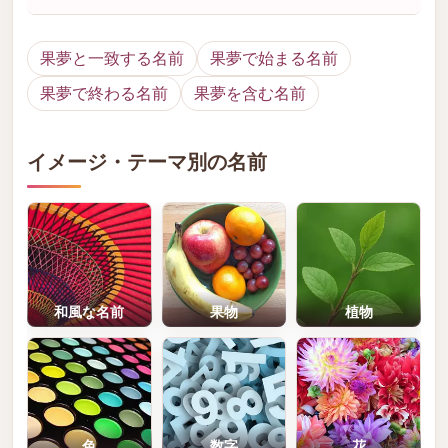
果夢と一致する名前
果夢で始まる名前
果夢で終わる名前
果夢を含む名前
イメージ・テーマ別の名前
和風な名前
果物
植物
色
数字
花