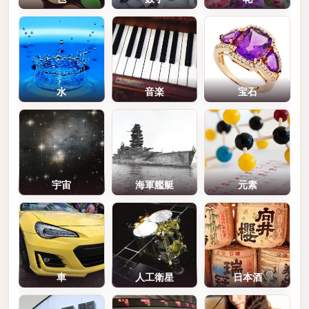
水
音楽
宝石
宇宙
海軍艦艇
元素
車
人工衛星
日本酒