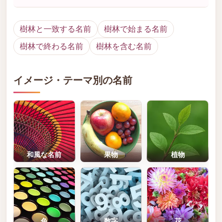
樹林と一致する名前
樹林で始まる名前
樹林で終わる名前
樹林を含む名前
イメージ・テーマ別の名前
和風な名前
果物
植物
色
数字
花