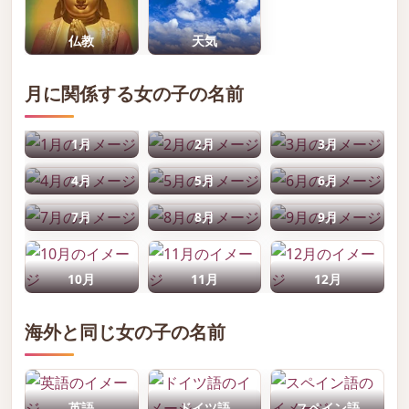
仏教
天気
月に関係する女の子の名前
1月
2月
3月
4月
5月
6月
7月
8月
9月
10月
11月
12月
海外と同じ女の子の名前
英語
ドイツ語
スペイン語