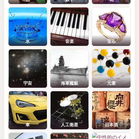
水
音楽
宝石
宇宙
海軍艦艇
元素
車
人工衛星
日本酒