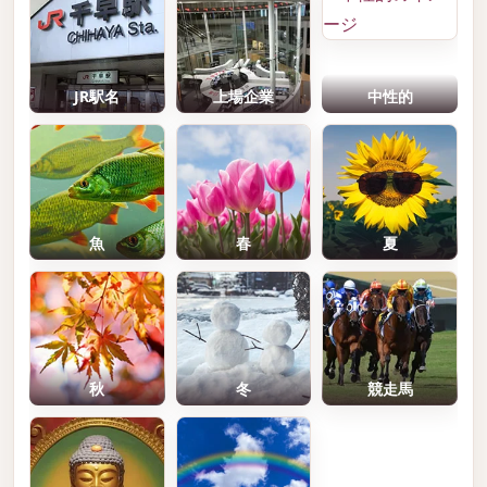
JR駅名
上場企業
中性的
魚
春
夏
秋
冬
競走馬