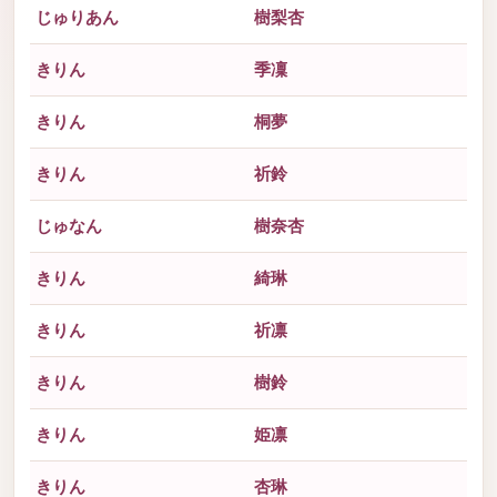
じゅりあん
樹梨杏
きりん
季凜
きりん
桐夢
きりん
祈鈴
じゅなん
樹奈杏
きりん
綺琳
きりん
祈凛
きりん
樹鈴
きりん
姫凛
きりん
杏琳