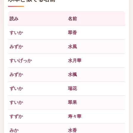
読み
名前
すいか
翠香
みずか
水風
すいげっか
水月華
みずか
水楓
ずいか
瑞花
すいか
翠果
すずか
寿々華
みか
水香