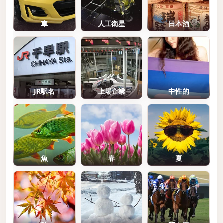
車
人工衛星
日本酒
JR駅名
上場企業
中性的
魚
春
夏