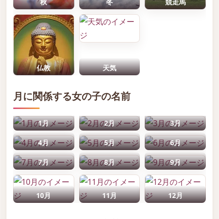
秋
冬
競走馬
仏教
天気
月に関係する女の子の名前
1月
2月
3月
4月
5月
6月
7月
8月
9月
10月
11月
12月