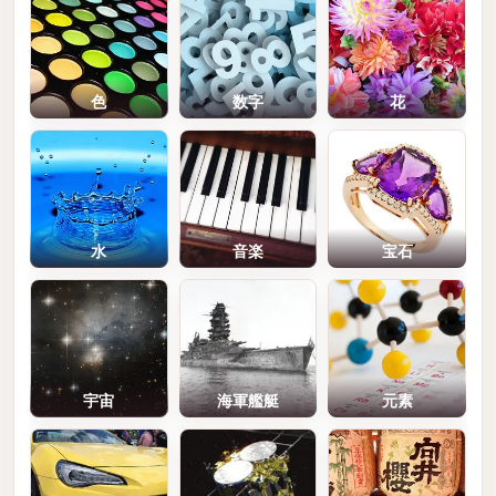
色
数字
花
水
音楽
宝石
宇宙
海軍艦艇
元素