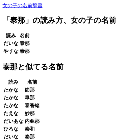
女の子の名前辞書
「
泰那
」の読み方、女の子の名前
読み
名前
だいな
泰那
やすな
泰那
泰那と似てる名前
読み
名前
たかな
節那
たかな
皐那
たかな
泰香緒
たえな
妙那
だいあな
内亜那
ひろな
泰和
だいな
泰那