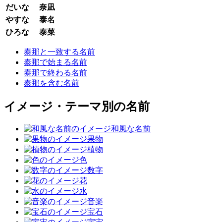
だいな
奈凪
やすな
泰名
ひろな
泰菜
泰那と一致する名前
泰那で始まる名前
泰那で終わる名前
泰那を含む名前
イメージ・テーマ別の名前
和風な名前
果物
植物
色
数字
花
水
音楽
宝石