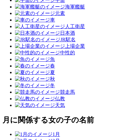
宇宙
海軍艦艇
元素
車
人工衛星
日本酒
JR駅名
上場企業
中性的
魚
春
夏
秋
冬
競走馬
仏教
天気
月に関係する女の子の名前
1月